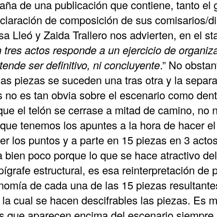
aña de una publicación que contiene, tanto el
eclaración de composición de sus comisarios/di
 Lleó y Zaida Trallero nos advierten, en el st
n tres actos responde a un ejercicio de organiz
ende ser definitivo, ni concluyente
.” No obstan
 las piezas se suceden una tras otra y la separ
as no es tan obvia sobre el escenario como dent
que el telón se cerrase a mitad de camino, no
rque tenemos los apuntes a la hora de hacer e
r los puntos y a parte en
15 piezas en 3 acto
bien poco porque lo que se hace atractivo del
grafe estructural, es esa reinterpretación de p
tonomía de cada una de las 15 piezas resultant
a cual se hacen descifrables las piezas. Es m
es que aparecen encima del escenario siempre