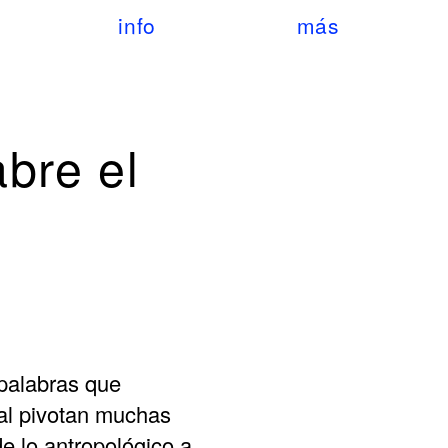
info
más
abre el
 palabras que
ual pivotan muchas
 lo antropológico a