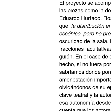
El proyecto se acomp
las piezas como la d
Eduardo Hurtado, Rosa
que “
la distribución e
escénico, pero no pret
oscuridad de la sala,
fracciones facultativ
guión. En el caso de 
hecho, si no fuera po
sabríamos donde pone
amonestación importa 
olvidándonos de su epí
clave teatral y la au
esa autonomía desde l
cuenta que los actor