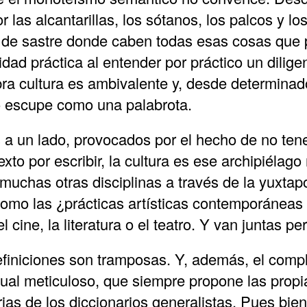
r las alcantarillas, los sótanos, los palcos y los
ón de sastre donde caben todas esas cosas que
idad práctica al entender por práctico un dilig
bra cultura es ambivalente y, desde determina
 o escupe como una palabrota.
 a un lado, provocados por el hecho de no tener
to por escribir, la cultura es ese archipiélago 
 muchas otras disciplinas a través de la yuxtap
como las ¿prácticas artísticas contemporáneas
el cine, la literatura o el teatro. Y van juntas p
efiniciones son tramposas. Y, además, el comp
tual meticuloso, que siempre propone las propia
rias de los diccionarios generalistas. Pues bie