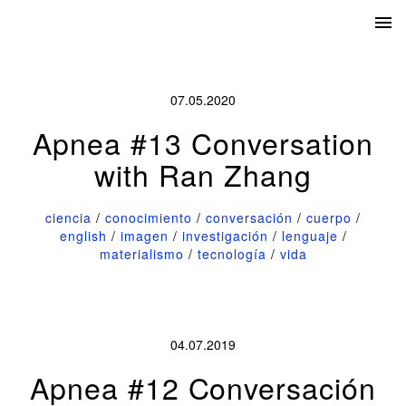
07.05.2020
Apnea #13 Conversation
with Ran Zhang
ciencia
/
conocimiento
/
conversación
/
cuerpo
/
english
/
imagen
/
investigación
/
lenguaje
/
materialismo
/
tecnología
/
vida
04.07.2019
Apnea #12 Conversación