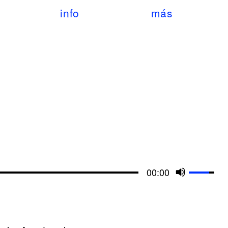
info
más
Use
00:00
Up/Do
Arrow
keys