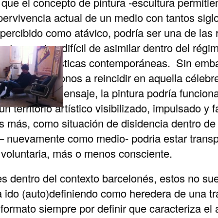
que el concepto de pintura -escultura permiti
pervivencia actual de un medio con tantos siglo
r percibido como atávico, podría ser una de las
extos- es tan difícil de asimilar dentro del rég
 prácticas artísticas contemporáneas. Sin emb
plo atreviéndonos a reincidir en aquella céleb
el medio al mensaje, la pintura podría funcio
un territorio artístico visibilizado, impulsado y
Es más, como situación de disidencia dentro de
a – nuevamente como medio- podria estar trans
 voluntaria, más o menos consciente.
res dentro del contexto barcelonés, estos no su
 ido (auto)definiendo como heredera de una tr
formato siempre por definir que caracteriza el