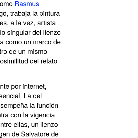
 como
Rasmus
o, trabaja la pintura
, a la vez, artista
o singular del lienzo
ona como un marco de
entro de un mismo
similitud del relato
te por internet,
sencial. La del
esempeña la función
tra con la vigencia
tre ellas, un lienzo
agen de Salvatore de