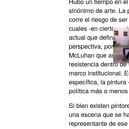
Hubo un tiempo en el 
sinónimo de arte. La 
corre el riesgo de se
cuales -en cierto cont
actual que define las
perspectiva, por ejem
McLuhan que asimila 
resistencia dentro de 
marco institucional. 
específica, la pintur
política más o menos
Si bien existen pinto
una escena que se ha
representante de ese 