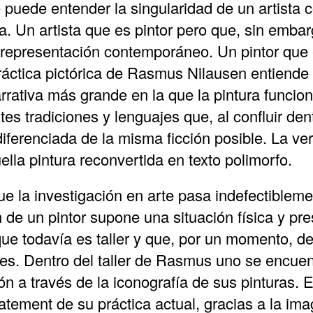
 puede entender la singularidad de un artista
. Un artista que es pintor pero que, sin embarg
epresentación contemporáneo. Un pintor que es
ctica pictórica de Rasmus Nilausen entiende l
rrativa más grande en la que la pintura funci
ntes tradiciones y lenguajes que, al confluir d
iferenciada de la misma ficción posible. La vero
lla pintura reconvertida en texto polimorfo.
e la investigación en arte pasa indefectiblemen
 de un pintor supone una situación física y pre
que todavía es taller y que, por un momento, d
es. Dentro del taller de Rasmus uno se encuen
 a través de la iconografía de sus pinturas. En
tement de su práctica actual, gracias a la im