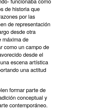
endo- funcionaba como
to
s de historia que
increas
 razones por las
or
imen de representación
decrea
argo desde otra
volume.
re máxima de
nar como un campo de
 favorecido desde el
 una escena artística
portando una actitud
elen formar parte de
adición conceptual y
 arte contemporáneo.