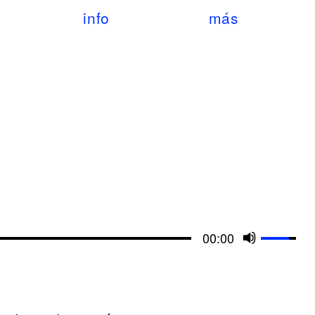
info
más
Use
00:00
Up/Do
Arrow
keys