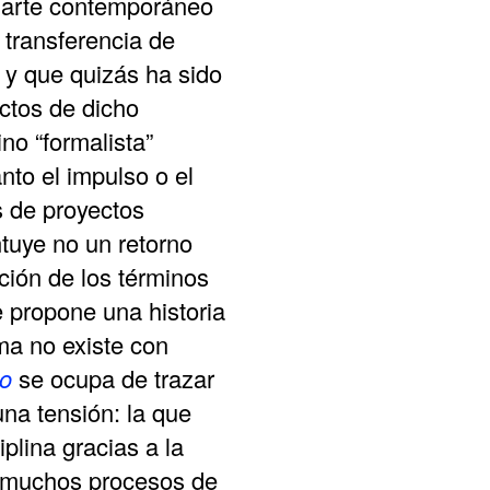
el arte contemporáneo
to
 transferencia de
increas
s y que quizás ha sido
or
ectos de dicho
decrea
no “formalista”
volume.
nto el impulso o el
s de proyectos
ntuye no un retorno
ación de los términos
è propone una historia
rma no existe con
o
se ocupa de trazar
una tensión: la que
iplina gracias a la
e muchos procesos de