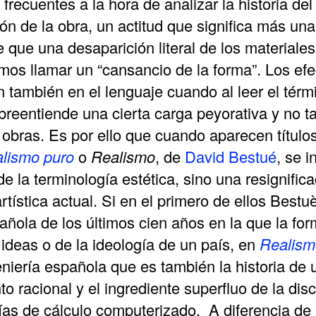
 frecuentes a la hora de analizar la historia d
ón de la obra, un actitud que significa más una
te que una desaparición literal de los materiale
amos llamar un “cansancio de la forma”. Los ef
 también en el lenguaje cuando al leer el térmi
breentiende una cierta carga peyorativa y no ta
 obras. Es por ello que cuando aparecen título
lismo puro
o
Realismo
, de
David Bestué
, se i
e la terminología estética, sino una resignific
tística actual.
Si en el primero de ellos Bestu
pañola de los últimos cien años en la que la fo
ideas o de la ideología de un país, en
Realism
eniería española que es también la historia de 
to racional y el ingrediente superfluo de la disc
gías de cálculo computerizado. A diferencia d