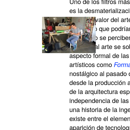
Uno de los filtros más
es la desmaterializaci
lugar del valor del ar
fruto de lo que podrí
cansancio se perciben
aplicado al arte se so
aspecto formal de las
artísticos como
Forma
nostálgico al pasado d
desde la producción ar
de la arquitectura es
independencia de las 
una historia de la ing
existe entre el elemen
aparición de tecnolo