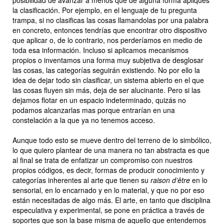
posibilidad de avanzar a menos que de alguna forma apliques
la clasificación. Por ejemplo, en el lenguaje de tu pregunta
trampa, si no clasificas las cosas llamandolas por una palabra
en concreto, entonces tendrías que encontrar otro dispositivo
que aplicar o, de lo contrario, nos perderíamos en medio de
toda esa información. Incluso si aplicamos mecanismos
propios o inventamos una forma muy subjetiva de desglosar
las cosas, las categorías seguirán existiendo. No por ello la
idea de dejar todo sin clasificar, un sistema abierto en el que
las cosas fluyen sin más, deja de ser alucinante. Pero si las
dejamos flotar en un espacio indeterminado, quizás no
podamos alcanzarlas mas porque entrarían en una
constelación a la que ya no tenemos acceso.
Aunque todo esto se mueve dentro del terreno de lo simbólico,
lo que quiero plantear de una manera no tan abstracta es que
al final se trata de enfatizar un compromiso con nuestros
propios códigos, es decir, formas de producir conocimiento y
categorías inherentes al arte que tienen su
raison d’être
en lo
sensorial, en lo encarnado y en lo material, y que no por eso
están necesitadas de algo más. El arte, en tanto que disciplina
especulativa y experimental, se pone en práctica a través de
soportes que son la base misma de aquello que entendemos