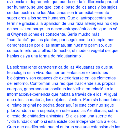
evidencia lo degradante que puede ser la indiferencia para el
ser humano, se une que, con el paso de los años y los siglos,
se demuestra que los Aleutianos son irremediablemente
superiores a los seres humanos. Que el antropocentrismo
termine gracias a la aparición de una raza alienígena no deja
de ser, sin embargo, un deseo antropocéntrico del que no sé
si Gwyneth Jones es consciente. Sería mucho más
“humillante” que las plantas, por seguir con tu ejemplo, nos
demonstrasen por ellas mismas, sin nuestro permiso, que
somos inferiores a ellas. De hecho, el modelo vegetal del que
hablas es ya una forma de “aleutianismo”.
La sobresaliente característica de las Aleutianas es que su
tecnología está viva. Sus herramientas son extensiones
biológicas y son capaces de exteriorizarse en los elementos
del entorno. Conforman una red que trasciende sus propios
cuerpos, generando un continuo indivisible en relación a la
información/experiencia que habita a través de ellos. Al igual
que ellos, la materia, los objetos, sienten. Pero sin haber leído
el relato original no podría decir aquí si este continuo sigue
priorizando a una especie, en este caso las Aleutianas, sobre
el resto de entidades animistas. Si ellos son una suerte de
“vida fundacional” o si esta existe con independencia a ellos.
Creo que es diferente que el entorno sea una extensión de las