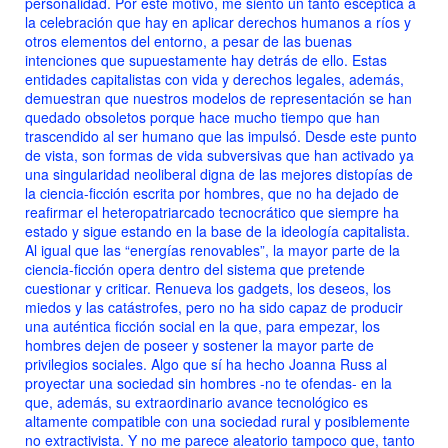
personalidad. Por este motivo, me siento un tanto escéptica a
la celebración que hay en aplicar derechos humanos a ríos y
otros elementos del entorno, a pesar de las buenas
intenciones que supuestamente hay detrás de ello. Estas
entidades capitalistas con vida y derechos legales, además,
demuestran que nuestros modelos de representación se han
quedado obsoletos porque hace mucho tiempo que han
trascendido al ser humano que las impulsó. Desde este punto
de vista, son formas de vida subversivas que han activado ya
una singularidad neoliberal digna de las mejores distopías de
la ciencia-ficción escrita por hombres, que no ha dejado de
reafirmar el heteropatriarcado tecnocrático que siempre ha
estado y sigue estando en la base de la ideología capitalista.
Al igual que las “energías renovables”, la mayor parte de la
ciencia-ficción opera dentro del sistema que pretende
cuestionar y criticar. Renueva los gadgets, los deseos, los
miedos y las catástrofes, pero no ha sido capaz de producir
una auténtica ficción social en la que, para empezar, los
hombres dejen de poseer y sostener la mayor parte de
privilegios sociales. Algo que sí ha hecho Joanna Russ al
proyectar una sociedad sin hombres -no te ofendas- en la
que, además, su extraordinario avance tecnológico es
altamente compatible con una sociedad rural y posiblemente
no extractivista. Y no me parece aleatorio tampoco que, tanto