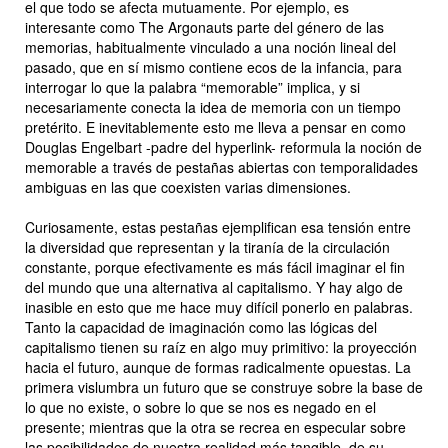
el que todo se afecta mutuamente. Por ejemplo, es
interesante como
The Argonauts
parte del género de las
memorias, habitualmente vinculado a una noción lineal del
pasado, que en sí mismo contiene ecos de la infancia, para
interrogar lo que la palabra “memorable” implica, y si
necesariamente conecta la idea de memoria con un tiempo
pretérito. E inevitablemente esto me lleva a pensar en como
Douglas Engelbart -padre del hyperlink- reformula la noción de
memorable a través de pestañas abiertas con temporalidades
ambiguas en las que coexisten varias dimensiones.
Curiosamente, estas pestañas ejemplifican esa tensión entre
la diversidad que representan y la tiranía de la circulación
constante,
porque efectivamente es más fácil imaginar el fin
del mundo que una alternativa al capitalismo. Y hay algo de
inasible en esto que me hace muy difícil ponerlo en palabras.
Tanto la capacidad de imaginación como las lógicas del
capitalismo tienen su raíz en algo muy primitivo: la proyección
hacia el futuro, aunque de formas radicalmente opuestas. La
primera vislumbra un futuro que se construye sobre la base de
lo que no existe, o sobre lo que se nos es negado en el
presente; mientras que la otra se recrea en especular sobre
las posibilidades de nuestra realidad más tangible, de su