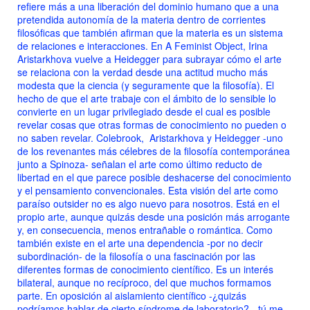
refiere más a una liberación del dominio humano que a una
pretendida autonomía de la materia dentro de corrientes
filosóficas que también afirman que la materia es un sistema
de relaciones e interacciones. En
A Feminist Object,
Irina
Aristarkhova vuelve a Heidegger para subrayar cómo el arte
se relaciona con la verdad desde una actitud mucho más
modesta que la ciencia (y seguramente que la filosofía). El
hecho de que el arte trabaje con el ámbito de lo sensible lo
convierte en un lugar privilegiado desde el cual es posible
revelar cosas que otras formas de conocimiento no pueden o
no saben revelar. Colebrook, Aristarkhova y Heidegger -uno
de los revenantes más célebres de la filosofía contemporánea
junto a Spinoza- señalan el arte como último reducto de
libertad en el que parece posible deshacerse del conocimiento
y el pensamiento convencionales. Esta visión del arte como
paraíso outsider no es algo nuevo para nosotros. Está en el
propio arte, aunque quizás desde una posición más arrogante
y, en consecuencia, menos entrañable o romántica. Como
también existe en el arte una dependencia -por no decir
subordinación- de la filosofía o una fascinación por las
diferentes formas de conocimiento científico. Es un interés
bilateral, aunque no recíproco, del que muchos formamos
parte. En oposición al aislamiento científico -¿quizás
podríamos hablar de cierto síndrome de laboratorio?-, tú me