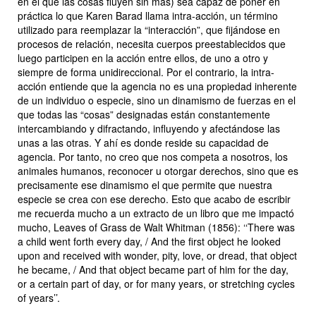
en el que las cosas fluyen sin más) sea capaz de poner en
práctica lo que Karen Barad llama intra-acción, un término
utilizado para reemplazar la “interacción”, que fijándose en
procesos de relación, necesita cuerpos preestablecidos que
luego participen en la acción entre ellos, de uno a otro y
siempre de forma unidireccional. Por el contrario, la intra-
acción entiende que la agencia no es una propiedad inherente
de un individuo o especie, sino un dinamismo de fuerzas en el
que todas las “cosas” designadas están constantemente
intercambiando y difractando, influyendo y afectándose las
unas a las otras. Y ahí es donde reside su capacidad de
agencia. Por tanto, no creo que nos competa a nosotros, los
animales humanos, reconocer u otorgar derechos, sino que es
precisamente ese dinamismo el que permite que nuestra
especie se crea con ese derecho. Esto que acabo de escribir
me recuerda mucho a un extracto de un libro que me impactó
mucho,
Leaves of Grass
de Walt Whitman (1856):
‘‘There was
a child went forth every day, / And the first object he looked
upon and received with wonder, pity, love, or dread, that object
he became, / And that object became part of him for the day,
or a certain part of day, or for many years, or stretching cycles
of years’’.