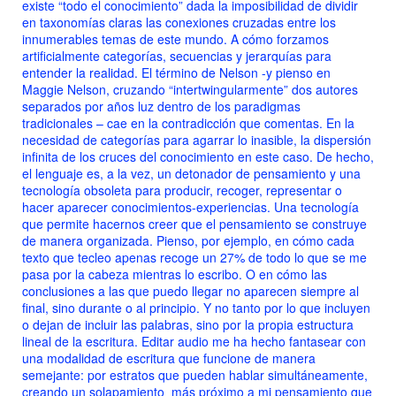
existe “todo el conocimiento” dada la imposibilidad de dividir
en taxonomías claras las conexiones cruzadas entre los
innumerables temas de este mundo. A cómo forzamos
artificialmente categorías, secuencias y jerarquías para
entender la realidad. El término de Nelson -y pienso en
Maggie Nelson, cruzando “intertwingularmente” dos autores
separados por años luz dentro de los paradigmas
tradicionales – cae en la contradicción que comentas. En la
necesidad de categorías para agarrar lo inasible, la dispersión
infinita de los cruces del conocimiento en este caso. De hecho,
el lenguaje es, a la vez, un detonador de pensamiento y una
tecnología obsoleta para producir, recoger, representar o
hacer aparecer conocimientos-experiencias. Una tecnología
que permite hacernos creer que el pensamiento se construye
de manera organizada. Pienso, por ejemplo, en cómo cada
texto que tecleo apenas recoge un 27% de todo lo que se me
pasa por la cabeza mientras lo escribo. O en cómo las
conclusiones a las que puedo llegar no aparecen siempre al
final, sino durante o al principio. Y no tanto por lo que incluyen
o dejan de incluir las palabras, sino por la propia estructura
lineal de la escritura. Editar audio me ha hecho fantasear con
una modalidad de escritura que funcione de manera
semejante: por estratos que pueden hablar simultáneamente,
creando un solapamiento más próximo a mi pensamiento que