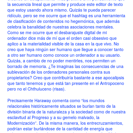
la secuencia lineal que permite y produce este editor de texto
que estoy usando ahora mismo. Quizás te pueda parecer
ridículo, pero se me ocurre que el
hashtag
es una herramienta
de clasificación de contenidos no hegemónica, que además
celebra la banalidad de nuestras asociaciones mentales.
Como se me ocurre que el desbarajuste digital de mi
ordenador dice más de mí que el orden casi obsesivo que
aplico a la materialidad visible de la casa en la que vivo. No
creo que haya ningún ser humano que llegue a conocer tanto
a otro ser humano como conoce un ordenador a su usuario.
Quizás, a cambio de no poder mentirles, nos permiten un
borrado de memoria. ¿Te imaginas las consecuencias de una
sublevación de los ordenadores personales contra sus
propietarios? Creo que contribuiría bastante a ese apocalipsis
que tanto tenemos y que está tan presente en el Antropoceno
pero no el Chthuluceno (risas).
Precisamente Haraway comenta como “
los mundos
relacionales históricamente situados se burlan tanto de la
división binaria de la naturaleza y la sociedad como de nuestra
esclavitud al Progreso y a su gemelo malvado, la
Modernización”
. De la misma manera, los entrecruzamientos,
podrían estar burlándose de la cantidad de energía que