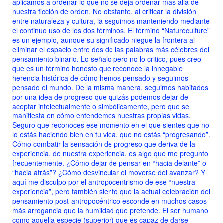
aplicamos a ordenar lo que no se deja ordenar más allá de
nuestra ficción de orden. No obstante, al criticar la división
entre naturaleza y cultura, la seguimos manteniendo mediante
el continuo uso de los dos términos. El término “Natureculture”
es un ejemplo, aunque su significado niegue la frontera al
eliminar el espacio entre dos de las palabras más célebres del
pensamiento binario. Lo señalo pero no lo critico, pues creo
que es un término honesto que reconoce la innegable
herencia histórica de cómo hemos pensado y seguimos
pensado el mundo. De la misma manera, seguimos habitados
por una idea de progreso que quizás podemos dejar de
aceptar intelectualmente o simbólicamente, pero que se
manifiesta en cómo entendemos nuestras propias vidas.
Seguro que reconoces ese momento en el que sientes que no
lo estás haciendo bien en tu vida, que no estás “progresando”.
Cómo combatir la sensación de progreso que deriva de la
experiencia, de nuestra experiencia, es algo que me pregunto
frecuentemente. ¿Cómo dejar de pensar en “hacia delante” o
“hacia atrás”? ¿Cómo desvincular el moverse del avanzar? Y
aquí me disculpo por el antropocentrismo de ese “nuestra
experiencia”, pero también siento que la actual celebración del
pensamiento post-antropocéntrico esconde en muchos casos
más arrogancia que la humildad que pretende. El ser humano
como aquella especie (superior) que es capaz de darse