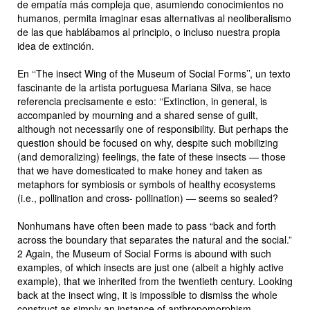
de empatía más compleja que, asumiendo conocimientos no
humanos, permita imaginar esas alternativas al neoliberalismo
de las que hablábamos al principio, o incluso nuestra propia
idea de extinción.
En ‘‘
The insect Wing of the Museum of Social Forms’’
, un texto
fascinante de la artista portuguesa Mariana Silva, se hace
referencia precisamente e esto: ‘‘
Extinction, in general, is
accompanied by mourning and a shared sense of guilt,
although not necessarily one of responsibility. But perhaps the
question should be focused on why, despite such mobilizing
(and demoralizing) feelings, the fate of these insects — those
that we have domesticated to make honey and taken as
metaphors for symbiosis or symbols of healthy ecosystems
(i.e., pollination and cross- pollination) — seems so sealed?
Nonhumans have often been made to pass “back and forth
across the boundary that separates the natural and the social
.”
2
Again, the Museum of Social Forms is abound with such
examples, of which insects are just one (albeit a highly active
example), that we inherited from the twentieth century. Looking
back at the insect wing, it is impossible to dismiss the whole
construct as simply an instance of anthropomorphism