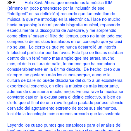
SFP
Hola Xavi. Ahora que mencionas la música IDM
(término un poco pretencioso por la inclusión de ese
“intelligent” en su definición) recuerdo que fue este tipo de
música la que me introdujo en la electrónica. Hace no mucho
hacía arqueología de mi propia biografía musical, repasando
especialmente la discografía de Autechre, y me sorprendió
como ellos sí pasan el filtro del tiempo, pero no tanto todo ese
compendio de músicos instalados en un concepto que ya casi
no se usa. Lo cierto es que yo nunca desarrollé un interés
intelectual particular por las raves. Este tipo de fiestas estaban
dentro de un fenómeno más amplio que me atraía mucho
más, el de la cultura de baile, fenómeno que ha cambiado
considerablemente en la última década. De hecho, creo que
siempre me gustaron más los clubes porque, aunque la
cultura de baile no puede disociarse del culto a un ecosistema
experiencial concreto, en ellos la música es más importante,
además de que suena mucho mejor. En una rave la música se
convierte casi en la excusa para el delirio colectivo, si bien es
cierto que el final de una rave llegaba pautado por ese silencio
derivado del agotamiento extremo de todos sus elementos,
incluida la tecnología más o menos precaria que las sostenía.
Leyendo los cuatro puntos que estableces para el análisis del
fenómeno rave, me asalta la pregunta de si se puede pensar