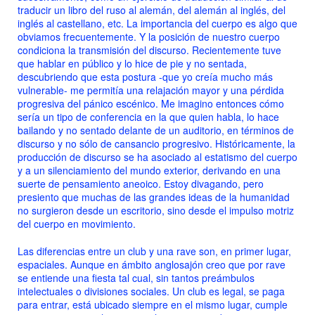
traducir un libro del ruso al alemán, del alemán al inglés, del
inglés al castellano, etc. La importancia del cuerpo es algo que
obviamos frecuentemente. Y la posición de nuestro cuerpo
condiciona la transmisión del discurso. Recientemente tuve
que hablar en público y lo hice de pie y no sentada,
descubriendo que esta postura -que yo creía mucho más
vulnerable- me permitía una relajación mayor y una pérdida
progresiva del pánico escénico. Me imagino entonces cómo
sería un tipo de conferencia en la que quien habla, lo hace
bailando y no sentado delante de un auditorio, en términos de
discurso y no sólo de cansancio progresivo. Históricamente, la
producción de discurso se ha asociado al estatismo del cuerpo
y a un silenciamiento del mundo exterior, derivando en una
suerte de pensamiento aneoico. Estoy divagando, pero
presiento que muchas de las grandes ideas de la humanidad
no surgieron desde un escritorio, sino desde el impulso motriz
del cuerpo en movimiento.
Las diferencias entre un club y una rave son, en primer lugar,
espaciales. Aunque en ámbito anglosajón creo que por rave
se entiende una fiesta tal cual, sin tantos preámbulos
intelectuales o divisiones sociales. Un club es legal, se paga
para entrar, está ubicado siempre en el mismo lugar, cumple