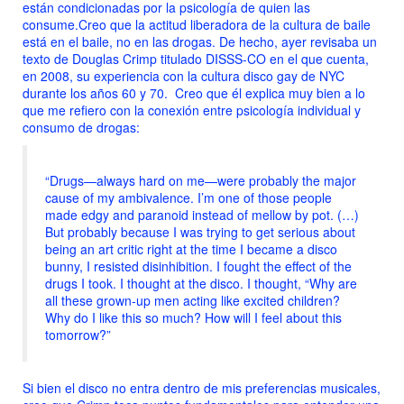
están condicionadas por la psicología de quien las
consume.Creo que la actitud liberadora de la cultura de baile
está en el baile, no en las drogas. De hecho, ayer revisaba un
texto de Douglas Crimp titulado DISSS-CO en el que cuenta,
en 2008, su experiencia con la cultura disco gay de NYC
durante los años 60 y 70. Creo que él explica muy bien a lo
que me refiero con la conexión entre psicología individual y
consumo de drogas:
“
Drugs—always hard on me—were probably the major
cause of my ambivalence. I’m one of those people
made edgy and paranoid instead of mellow by pot. (…)
But probably because I was trying to get serious about
being an art critic right at the time I became a disco
bunny, I resisted disinhibition. I fought the effect of the
drugs I took. I thought at the disco. I thought, “Why are
all these grown-up men acting like excited children?
Why do I like this so much? How will I feel about this
tomorrow?”
Si bien el disco no entra dentro de mis preferencias musicales,