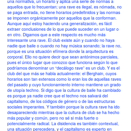
una normativa, un horario y aplica una serie de normas a
aquellos que lo frecuentan; una rave es ilegal, es nómada, no
se paga entrada, no tiene horarios predefinidos y las normas
se imponen orgánicamente por aquellos que la conforman.
Aunque aquí estoy haciendo una generalización, es fácil
extraer conclusiones de lo que puede suceder en un lugar o
en otro. Digamos que a este respecto es mucho más
interesante una rave. El club existe aún y cuando no haya
nadie que baile o cuando no hay música sonando; la rave no,
porque es una situación efímera donde la arquitectura es
corporal. Ello no quiere decir que sean antónimos parciales,
pues el único lugar que conozco que funciona según lo que
podríamos denominar un “decálogo rave” es un club. Y es el
club del que más se habla actualmente: el Berghain, cuyos
horarios son tan extensos como lo eran los de aquellas raves
del pasado y cuyo funcionamiento interno mantiene un grado
de utopía techno. Si digo que la cultura de baile ha cambiado
es porque ya nadie cree que el techno nos salvará del
capitalismo, de los códigos de género o de las estructuras
sociales imperantes. Y también porque la cultura rave ha ido
desapareciendo mientras que la cultura de club se ha hecho
más popular y común, pero no sé si más fuerte o
potencialmente radical. La disidencia es también contextual,
una situación perecedera, y el capitalismo es experto en