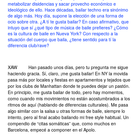
metabolizar disidencias y sacar provecho económico e
ideológico de ello. Hace décadas, bailar techno era sinónimo
de algo más. Hoy día, supone la elección de una forma de
ocio sobre otra. ¿A tí te gusta bailar? En caso afirmativo, que
intuyo que sí ¿qué tipo de música de baile prefieres? ¿Cómo
es la cultura de baile en Nueva York? Con respecto a la
situación del cuerpo que baila, ¿tiene sentido para tí la
diferencia club/rave?
XAW
Han pasado unos días, pero tu pregunta me sigue
haciendo gracia. Sí, claro, ¡me gusta bailar! En NY la movida
pasa más por locales y fiestas en apartamentos y tejados que
por los clubs de Manhattan donde te puedes dejar un pastón.
En principio, me gusta bailar de todo, pero hay momentos,
como cuando mis movimientos no están acostumbrados a los
ritmos de aquí (hablando de diferencias culturales). Me pasa
algo similar con la salsa u otras formas de baile, siempre lo
intento, pero al final acabo bailando mi
free style
habitual. Un
compendio de “citas somáticas” que, como muchos en
Barcelona, empecé a componer en el Apolo.