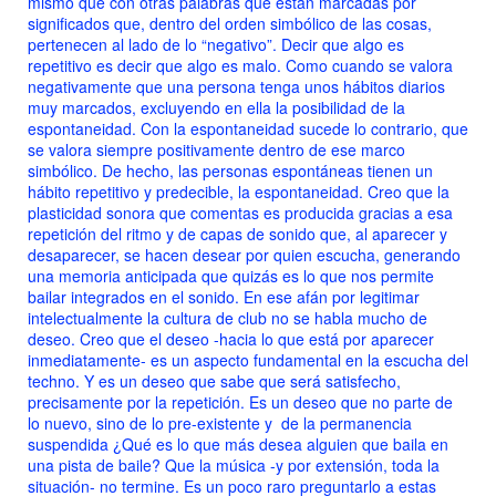
mismo que con otras palabras que están marcadas por
significados que, dentro del orden simbólico de las cosas,
pertenecen al lado de lo “negativo”. Decir que algo es
repetitivo es decir que algo es malo. Como cuando se valora
negativamente que una persona tenga unos hábitos diarios
muy marcados, excluyendo en ella la posibilidad de la
espontaneidad. Con la espontaneidad sucede lo contrario, que
se valora siempre positivamente dentro de ese marco
simbólico. De hecho, las personas espontáneas tienen un
hábito repetitivo y predecible, la espontaneidad. Creo que la
plasticidad sonora que comentas es producida gracias a esa
repetición del ritmo y de capas de sonido que, al aparecer y
desaparecer, se hacen desear por quien escucha, generando
una memoria anticipada que quizás es lo que nos permite
bailar integrados en el sonido. En ese afán por legitimar
intelectualmente la cultura de club no se habla mucho de
deseo. Creo que el deseo -hacia lo que está por aparecer
inmediatamente- es un aspecto fundamental en la escucha del
techno. Y es un deseo que sabe que será satisfecho,
precisamente por la repetición. Es un deseo que no parte de
lo nuevo, sino de lo pre-existente y de la permanencia
suspendida ¿Qué es lo que más desea alguien que baila en
una pista de baile? Que la música -y por extensión, toda la
situación- no termine. Es un poco raro preguntarlo a estas