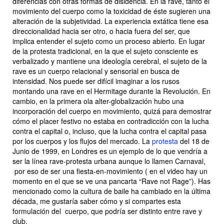
diferencias con otras formas de disidencia. En la rave, tanto el
movimiento del cuerpo como la toxicidad de éste sugieren una
alteración de la subjetividad. La experiencia extática tiene esa
direccionalidad hacia ser otro, o hacia fuera del ser, que
implica entender el sujeto como un proceso abierto. En lugar
de la protesta tradicional, en la que el sujeto consciente es
verbalizado y mantiene una ideología cerebral, el sujeto de la
rave es un cuerpo relacional y sensorial en busca de
intensidad. Nos puede ser difícil imaginar a los rusos
montando una rave en el Hermitage durante la Revolución. En
cambio, en la primera ola alter-globalización hubo una
incorporación del cuerpo en movimiento, quizá para demostrar
cómo el placer festivo no estaba en contradicción con la lucha
contra el capital o, incluso, que la lucha contra el capital pasa
por los cuerpos y los flujos del mercado. La
protesta
del 18 de
Junio de 1999, en Londres
es un ejemplo de lo que vendría a
ser la línea rave-protesta urbana aunque lo llamen Carnaval,
por eso de ser una fiesta-en-movimiento ( en el video hay un
momento en el que se ve una pancarta “Rave not Rage”). Has
mencionado como la cultura de baile ha cambiado en la última
década, me gustaría saber cómo y si compartes esta
formulación del cuerpo, que podría ser distinto entre rave y
club.