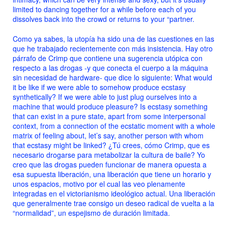
limited to dancing together for a while before each of you
dissolves back into the crowd or returns to your “partner.
Como ya sabes, la utopía ha sido una de las cuestiones en las
que he trabajado recientemente con más insistencia. Hay otro
párrafo de Crimp que contiene una sugerencia utópica con
respecto a las drogas -y que conecta el cuerpo a la máquina
sin necesidad de hardware- que dice lo siguiente:
What would
it be like if we were able to somehow produce ecstasy
synthetically? If we were able to just plug ourselves into a
machine that would produce pleasure? Is ecstasy something
that can exist in a pure state, apart from some interpersonal
context, from a connection of the ecstatic moment with a whole
matrix of feeling about, let’s say, another person with whom
that ecstasy might be linked?
¿Tú crees, cómo Crimp, que es
necesario drogarse para metabolizar la cultura de baile? Yo
creo que las drogas pueden funcionar de manera opuesta a
esa supuesta liberación, una liberación que tiene un horario y
unos espacios, motivo por el cual las veo plenamente
integradas en el victorianismo ideológico actual. Una liberación
que generalmente trae consigo un deseo radical de vuelta a la
“normalidad”, un espejismo de duración limitada.