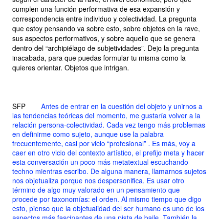
cumplen una función performativa de esa expansión y
correspondencia entre individuo y colectividad. La pregunta
que estoy pensando va sobre esto, sobre objetos en la rave,
sus aspectos performativos, y sobre aquello que se genera
dentro del “archipiélago de subjetividades”. Dejo la pregunta
inacabada, para que puedas formular tu misma como la
quieres orientar. Objetos que intrigan.
SFP
Antes de entrar en la cuestión del objeto y unirnos a
las tendencias teóricas del momento, me gustaría volver a la
relación persona-colectividad. Cada vez tengo más problemas
en definirme como sujeto, aunque use la palabra
frecuentemente, casi por vicio “profesional” . Es más, voy a
caer en otro vicio del contexto artístico, el prefijo meta y hacer
esta conversación un poco más metatextual escuchando
techno
mientras escribo. De alguna manera, llamarnos sujetos
nos objetualiza porque nos despersonifica. Es usar otro
término de algo muy valorado en un pensamiento que
procede por taxonomías: el orden. Al mismo tiempo que digo
esto, pienso que la objetualidad del ser humano es uno de los
aspectos más fascinantes de una pista de baile. También la