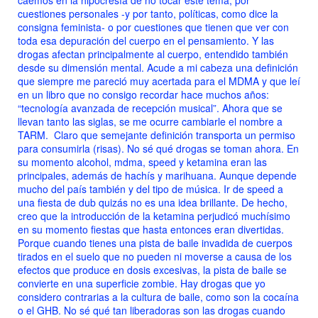
caemos en la hipocresía de no tocar este tema, por
cuestiones personales -y por tanto, políticas, como dice la
consigna feminista- o por cuestiones que tienen que ver con
toda esa depuración del cuerpo en el pensamiento. Y las
drogas afectan principalmente al cuerpo, entendido también
desde su dimensión mental. Acude a mi cabeza una definición
que siempre me pareció muy acertada para el MDMA y que leí
en un libro que no consigo recordar hace muchos años:
“tecnología avanzada de recepción musical”. Ahora que se
llevan tanto las siglas, se me ocurre cambiarle el nombre a
TARM. Claro que semejante definición transporta un permiso
para consumirla (risas). No sé qué drogas se toman ahora. En
su momento alcohol, mdma, speed y ketamina eran las
principales, además de hachís y marihuana. Aunque depende
mucho del país también y del tipo de música. Ir de speed a
una fiesta de dub quizás no es una idea brillante. De hecho,
creo que la introducción de la ketamina perjudicó muchísimo
en su momento fiestas que hasta entonces eran divertidas.
Porque cuando tienes una pista de baile invadida de cuerpos
tirados en el suelo que no pueden ni moverse a causa de los
efectos que produce en dosis excesivas, la pista de baile se
convierte en una superficie zombie. Hay drogas que yo
considero contrarias a la cultura de baile, como son la cocaína
o el GHB. No sé qué tan liberadoras son las drogas cuando