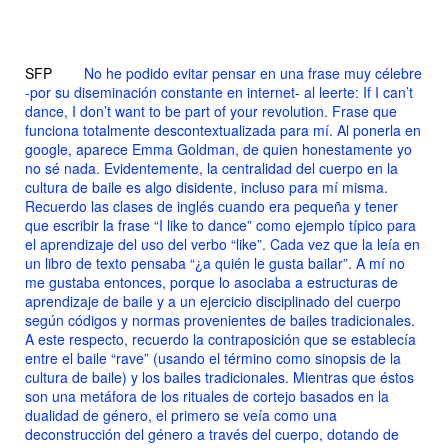
SFP
No he podido evitar pensar en una frase muy célebre
-por su diseminación constante en internet- al leerte:
If I can’t
dance, I don’t want to be part of your revolution.
Frase que
funciona totalmente descontextualizada para mí. Al ponerla en
google, aparece Emma Goldman, de quien honestamente yo
no sé nada. Evidentemente, la centralidad del cuerpo en la
cultura de baile es algo disidente, incluso para mí misma.
Recuerdo las clases de inglés cuando era pequeña y tener
que escribir la frase “I like to dance” como ejemplo típico para
el aprendizaje del uso del verbo “like”. Cada vez que la leía en
un libro de texto pensaba “¿a quién le gusta bailar”. A mí no
me gustaba entonces, porque lo asociaba a estructuras de
aprendizaje de baile y a un ejercicio disciplinado del cuerpo
según códigos y normas provenientes de bailes tradicionales.
A este respecto, recuerdo la contraposición que se establecía
entre el baile “rave” (usando el término como sinopsis de la
cultura de baile) y los bailes tradicionales. Mientras que éstos
son una metáfora de los rituales de cortejo basados en la
dualidad de género, el primero se veía como una
deconstrucción del género a través del cuerpo, dotando de