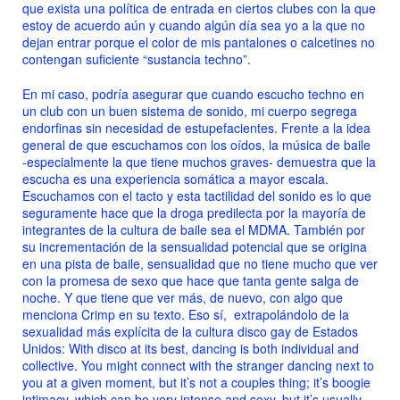
que exista una política de entrada en ciertos clubes con la que
estoy de acuerdo aún y cuando algún día sea yo a la que no
dejan entrar porque el color de mis pantalones o calcetines no
contengan suficiente “sustancia techno”.
En mi caso, podría asegurar que cuando escucho techno en
un club con un buen sistema de sonido, mi cuerpo segrega
endorfinas sin necesidad de estupefacientes. Frente a la idea
general de que escuchamos con los oídos, la música de baile
-especialmente la que tiene muchos graves- demuestra que la
escucha es una experiencia somática a mayor escala.
Escuchamos con el tacto y esta tactilidad del sonido es lo que
seguramente hace que la droga predilecta por la mayoría de
integrantes de la cultura de baile sea el MDMA. También por
su incrementación de la sensualidad potencial que se origina
en una pista de baile, sensualidad que no tiene mucho que ver
con la promesa de sexo que hace que tanta gente salga de
noche. Y que tiene que ver más, de nuevo, con algo que
menciona Crimp en su texto. Eso sí, extrapolándolo de la
sexualidad más explícita de la cultura disco gay de Estados
Unidos:
With disco at its best, dancing is both individual and
collective. You might connect with the stranger dancing next to
you at a given moment, but it’s not a couples thing; it’s boogie
intimacy, which can be very intense and sexy, but it’s usually