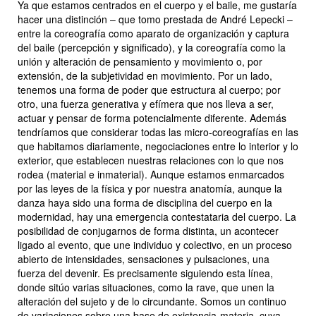
Ya que estamos centrados en el cuerpo y el baile, me gustaría
hacer una distinción – que tomo prestada de André Lepecki –
entre la coreografía como aparato de organización y captura
del baile (percepción y significado), y la coreografía como la
unión y alteración de pensamiento y movimiento o, por
extensión, de la subjetividad en movimiento. Por un lado,
tenemos una forma de poder que estructura al cuerpo; por
otro, una fuerza generativa y efímera que nos lleva a ser,
actuar y pensar de forma potencialmente diferente. Además
tendríamos que considerar todas las micro-coreografías en las
que habitamos diariamente, negociaciones entre lo interior y lo
exterior, que establecen nuestras relaciones con lo que nos
rodea (material e inmaterial). Aunque estamos enmarcados
por las leyes de la física y por nuestra anatomía, aunque la
danza haya sido una forma de disciplina del cuerpo en la
modernidad, hay una emergencia contestataria del cuerpo. La
posibilidad de conjugarnos de forma distinta, un acontecer
ligado al evento, que une individuo y colectivo, en un proceso
abierto de intensidades, sensaciones y pulsaciones, una
fuerza del devenir. Es precisamente siguiendo esta línea,
donde sitúo varias situaciones, como la rave, que unen la
alteración del sujeto y de lo circundante. Somos un continuo
de variaciones sobre una base de existencia-materia, cuya