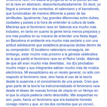
en la rave en abstracto, descontextualizadamente. Es decir, yo
llegué a conocer dos contextos: el valenciano y el barcelonés,
que funcionaban de manera diferente a pesar de las
similitudes. Igualmente, hay grandes diferencias entre clubes,
ciudades y países a la hora de entender la cultura de baile.
Mientras que el fenómeno rave en Valencia era mucho más
inclusivo, en tanto en cuanto la gente tenía menos prejuicios y
era más positiva en su manera de entender una fiesta ilegal,
en Barcelona el ambiente era mucho más sectario y con una
actitud adolescente que establecía jerarquías tácitas dentro de
su composición. El localismo valenciano conseguía, sin
embargo, estar mucho más próximo a la génesis celebrativa
de la que partió el fenómeno rave en el Reino Unido. Además
de que allí eran mucho más divertidas, los dj’s pinchaban
mucho mejor y sus integrantes sabían mucho más de música
electrónica. Mi escepticismo es un recelo general, no sólo con
respecto al fenómeno rave, sino hacia el uso de la teoría
desde la ausencia o el conocimiento de una praxis. Creo que
gran parte de la teoría ha instrumentalizado el fenómeno rave
desde el deseo de nuevas formas de utopía en un tiempo en
el que la utopía padecía cierto descrédito. Mis sospechas no
son, pues, hacía un fenómeno que era bastante honesto
consigo mismo y que, en los dos contextos que yo conocí,