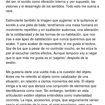
del ser, el sonido como vibración interna y, por supuesto, las
visiones y el desarreglo de los sentidos. Todo esto me suena a
rave.
Estimulante también la imagen que sugieres: si le quitamos el
sonido a una pista de baile, tendríamos una masa humana en
movimiento repetitivo y en exaltación sudorosa, una alteración
de la cotidianidad y de las formas de co-habitación, que nos
trae a ese ápex de satisfacción que nunca queremos que se
acabe. Y para acabar de responderte, sí me gusta el techno.
Soy de los que a pesar de no controlar mucho, se les eriza la
piel al escuchar ciertos efectos. Aunque tampoco voy a negar
que lo que más me gusta es el “pajareo” después de la
sesión.
Me gustaría darle una vuelta más a la cuestión del objeto.
Antes me he referido al objeto como catalizador de una
situación, en relación a ciertos momentos del arte. El objeto
intriga a la vez que abraza una conjunción de elementos que
identificamos como rave. Sin embargo, también en esta
articulación existen objetos entendidos como materialidad
concreta. La ropa, accesorios,
props
, que seguramente varían
según el carácter de la rave, el nivel económico, pero que