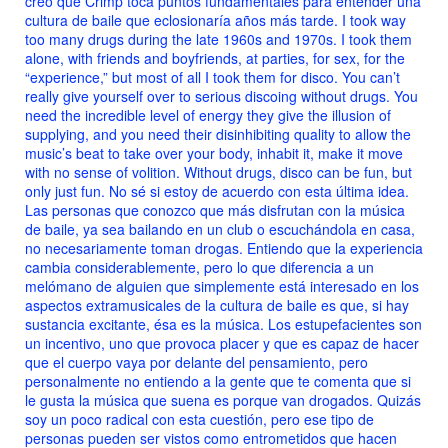
creo que Crimp toca puntos fundamentales para entender una
cultura de baile que eclosionaría años más tarde.
I took way
too many drugs during the late 1960s and 1970s. I took them
alone, with friends and boyfriends, at parties, for sex, for the
“experience,” but most of all I took them for disco. You can’t
really give yourself over to serious discoing without drugs. You
need the incredible level of energy they give the illusion of
supplying, and you need their disinhibiting quality to allow the
music’s beat to take over your body, inhabit it, make it move
with no sense of volition. Without drugs, disco can be fun, but
only just fun.
No sé si estoy de acuerdo con esta última idea.
Las personas que conozco que más disfrutan con la música
de baile, ya sea bailando en un club o escuchándola en casa,
no necesariamente toman drogas. Entiendo que la experiencia
cambia considerablemente, pero lo que diferencia a un
melómano de alguien que simplemente está interesado en los
aspectos extramusicales de la cultura de baile es que, si hay
sustancia excitante, ésa es la música. Los estupefacientes son
un incentivo, uno que provoca placer y que es capaz de hacer
que el cuerpo vaya por delante del pensamiento, pero
personalmente no entiendo a la gente que te comenta que si
le gusta la música que suena es porque van drogados. Quizás
soy un poco radical con esta cuestión, pero ese tipo de
personas pueden ser vistos como entrometidos que hacen