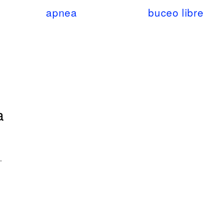
apnea
buceo libre
a
.