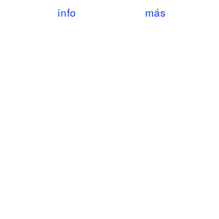
info
más