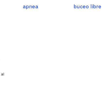
apnea
buceo libre
a
 al