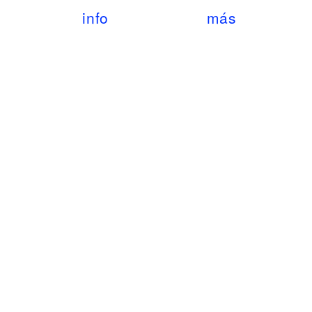
info
más