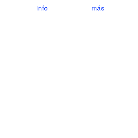
info
más