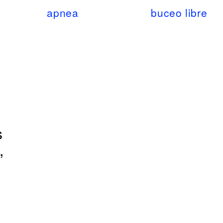
apnea
buceo libre
s
,