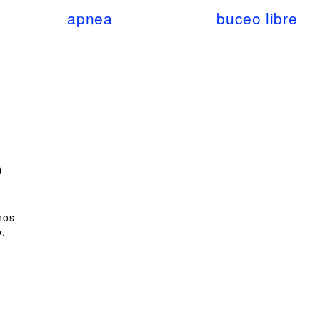
apnea
buceo libre
o
nos
o.