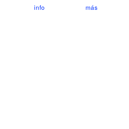
info
más