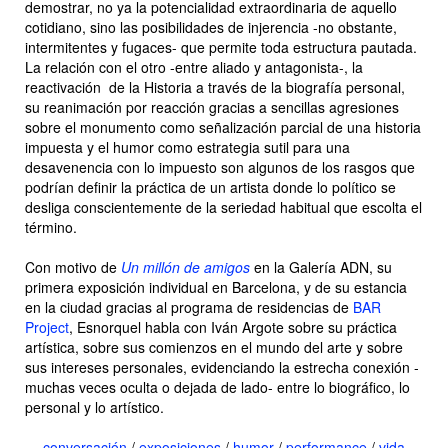
demostrar, no ya la potencialidad extraordinaria de aquello
cotidiano, sino las posibilidades de injerencia -no obstante,
intermitentes y fugaces- que permite toda estructura pautada.
La relación con el otro -entre aliado y antagonista-, la
reactivación de la Historia a través de la biografía personal,
su reanimación por reacción gracias a sencillas agresiones
sobre el monumento como señalización parcial de una historia
impuesta y el humor como estrategia sutil para una
desavenencia con lo impuesto son algunos de los rasgos que
podrían definir la práctica de un artista donde lo político se
desliga conscientemente de la seriedad habitual que escolta el
término.
Con motivo de
Un millón de amigos
en la Galería ADN, su
primera exposición individual en Barcelona, y de su estancia
en la ciudad gracias al programa de residencias de
BAR
Project
, Esnorquel habla con Iván Argote sobre su práctica
artística, sobre sus comienzos en el mundo del arte y sobre
sus intereses personales, evidenciando la estrecha conexión -
muchas veces oculta o dejada de lado- entre lo biográfico, lo
personal y lo artístico.
conversación
/
exposiciones
/
humor
/
performance
/
vida