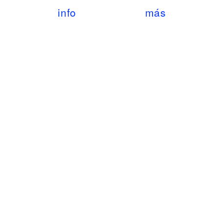
info
más