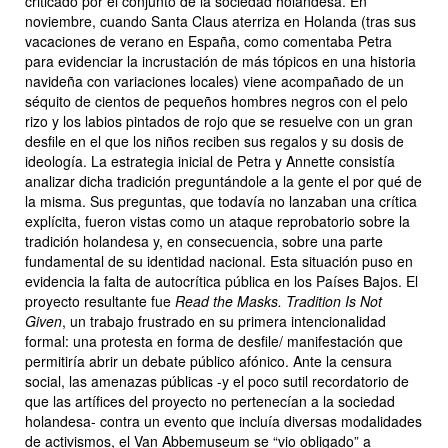
criticado por el conjunto de la sociedad holandesa. En
noviembre, cuando Santa Claus aterriza en Holanda (tras sus
vacaciones de verano en España, como comentaba Petra
para evidenciar la incrustación de más tópicos en una historia
navideña con variaciones locales) viene acompañado de un
séquito de cientos de pequeños hombres negros con el pelo
rizo y los labios pintados de rojo que se resuelve con un gran
desfile en el que los niños reciben sus regalos y su dosis de
ideología. La estrategia inicial de Petra y Annette consistía
analizar dicha tradición preguntándole a la gente el por qué de
la misma. Sus preguntas, que todavía no lanzaban una crítica
explícita, fueron vistas como un ataque reprobatorio sobre la
tradición holandesa y, en consecuencia, sobre una parte
fundamental de su identidad nacional. Esta situación puso en
evidencia la falta de autocrítica pública en los Países Bajos. El
proyecto resultante fue
Read the Masks. Tradition Is Not
Given
, un trabajo frustrado en su primera intencionalidad
formal: una protesta en forma de desfile/ manifestación que
permitiría abrir un debate público afónico. Ante la censura
social, las amenazas públicas -y el poco sutil recordatorio de
que las artífices del proyecto no pertenecían a la sociedad
holandesa- contra un evento que incluía diversas modalidades
de activismos, el Van Abbemuseum se “vio obligado” a