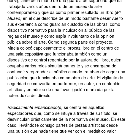
del vigilante de la mano de una guardia de seguridad que ha
trabajado varios años dentro de un museo de arte
contemporáneo y que da como primer resultado un libro (
Mi
Museo)
en el que describe de un modo bastante desenvuelto
sus experiencia como guardián custodio de las obras, como
dispositivo normativo para la inculcación al público de las
reglas del museo y como espía involuntario de la opinión
pública sobre el arte. Como segunda parte del proyecto,
Mireia colocó capciosamente el procaz libro en el centro de
una sala expositiva que funcionaba también como un
dispositivo de control regentado por la autora del libro, quien
ocupaba varios roles simultáneamente y se encargaba de
confundir y reprender al público cuando trataban de coger una
publicación que funcionaba como obra de arte. El vigilante de
seguridad se convertía en performer, en autor, en contenido
artístico y en núcleo de una investigación marcada por la
heterodoxia del directo.
Radicalmente emancipado(s)
se centra en aquellos
espectadores que, como se intuye a través de su título, se
desvinculan drásticamente de la normativa del museo. En este
caso, llevándose consigo partes de piezas artísticas desde
una pulsión que nada tiene que ver con el mediático valor