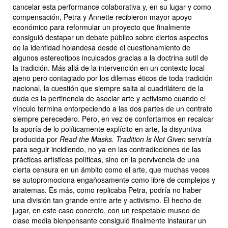
cancelar esta performance colaborativa y, en su lugar y como
compensación, Petra y Annette recibieron mayor apoyo
económico para reformular un proyecto que finalmente
consiguió destapar un debate público sobre ciertos aspectos
de la identidad holandesa desde el cuestionamiento de
algunos estereotipos inculcados gracias a la doctrina sutil de
la tradición. Más allá de la intervención en un contexto local
ajeno pero contagiado por los dilemas éticos de toda tradición
nacional, la cuestión que siempre salta al cuadrilátero de la
duda es la pertinencia de asociar arte y activismo cuando el
vínculo termina entorpeciendo a las dos partes de un contrato
siempre perecedero. Pero, en vez de confortarnos en recalcar
la aporía de lo políticamente explícito en arte, la disyuntiva
producida por
Read the Masks. Tradition Is Not Given
serviría
para seguir incidiendo, no ya en las contradicciones de las
prácticas artísticas políticas, sino en la pervivencia de una
cierta censura en un ámbito como el arte, que muchas veces
se autopromociona engañosamente como libre de complejos y
anatemas. Es más, como replicaba Petra, podría no haber
una división tan grande entre arte y activismo. El hecho de
jugar, en este caso concreto, con un respetable museo de
clase media bienpensante consiguió finalmente instaurar un